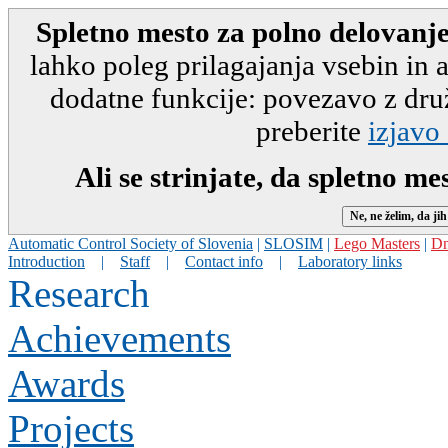
Spletno mesto za polno delovanje
lahko poleg prilagajanja vsebin in
dodatne funkcije: povezavo z druž
preberite
izjavo
Ali se strinjate, da spletno m
Automatic Control Society of Slovenia
|
SLOSIM
|
Lego Masters
|
Dn
Introduction
|
Staff
|
Contact info
|
Laboratory links
Research
Achievements
Awards
Projects