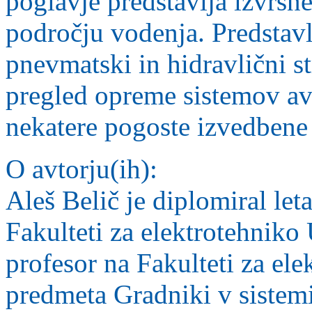
poglavje predstavlja izvršne 
področju vodenja. Predstavlj
pnevmatski in hidravlični s
pregled opreme sistemov av
nekatere pogoste izvedbene
O avtorju(ih):
Aleš Belič je diplomiral let
Fakulteti za elektrotehniko 
profesor na Fakulteti za ele
predmeta Gradniki v sistem