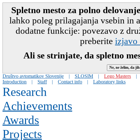
Spletno mesto za polno delovanje
lahko poleg prilagajanja vsebin in
dodatne funkcije: povezavo z druž
preberite
izjavo
Ali se strinjate, da spletno m
Društvo avtomatikov Slovenije
|
SLOSIM
|
Lego Masters
|
Introduction
|
Staff
|
Contact info
|
Laboratory links
Research
Achievements
Awards
Projects