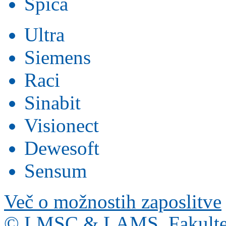
Špica
Ultra
Siemens
Raci
Sinabit
Visionect
Dewesoft
Sensum
Več o možnostih zaposlitve
©
LMSC & LAMS,
Fakulte